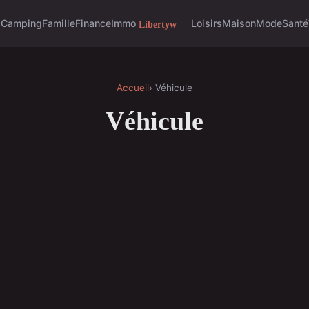
s
Camping
Famille
Finance
Immo
Loisirs
Maison
Mode
Santé
Accueil
› Véhicule
Véhicule